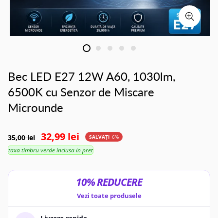
Bec LED E27 12W A60, 1030lm,
6500K cu Senzor de Miscare
Microunde
32,99 lei
35,00 lei
SALVAȚI
6%
taxa timbru verde inclusa in pret
10% REDUCERE
Vezi toate produsele