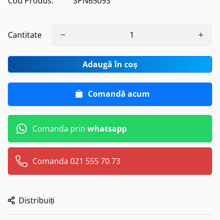
Cod Produs:
SPN6509S
Cantitate
Adaugă în coș
Comandă acum
Comanda prin
whatsapp
Comanda 021 555 70 73
Distribuiți