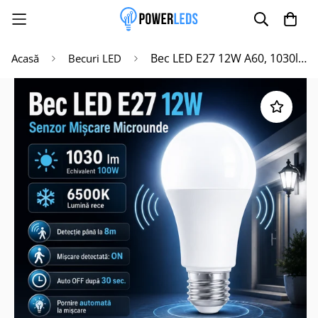
Bec LED E27 12W A60, 1030lm, 6500K cu Senzor de Miscare Microunde
Acasă
Becuri LED
Poate mai târziu
Activează notificările