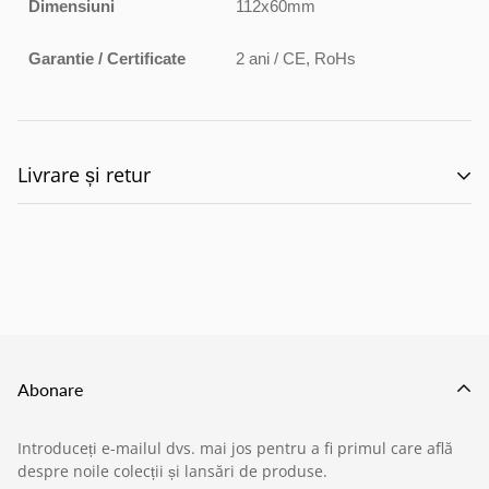
Dimensiuni
112x60mm
Garantie / Certificate
2 ani / CE, RoHs
Livrare și retur
🚚 Politica de Livrare –
EILUMINAT ELECTRICAL
SOLUTIONS S.R.L.
Abonare
Această politică reglementează modul în care
Introduceți e-mailul dvs. mai jos pentru a fi primul care află
produsele comandate de pe site-ul nostru sunt livrate
despre noile colecții și lansări de produse.