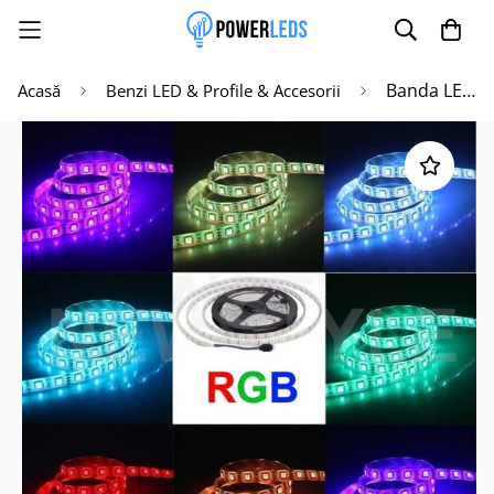
Banda LED 5050 RGB 120 SMD-ML Interior - rola 5 metri
Acasă
Benzi LED & Profile & Accesorii
Poate mai târziu
Activează notificările