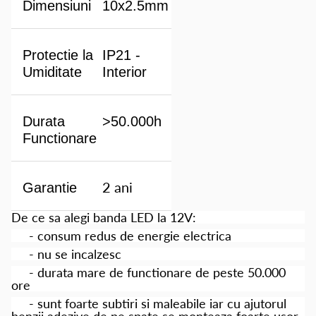
Dimensiuni
10x2.5mm
Protectie la
IP21 -
Umiditate
Interior
Durata
>50.000h
Functionare
2 ani
Garantie
De ce sa alegi banda LED la 12V:
- consum redus de energie electrica
- nu se incalzesc
- durata mare de functionare de peste 50.000
ore
- sunt foarte subtiri si maleabile iar cu ajutorul