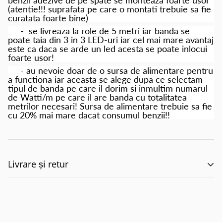
benzii adezive de pe spate se monteaza foarte usor
(atentie!!! suprafata pe care o montati trebuie sa fie
curatata foarte bine)
- se livreaza la role de 5 metri iar banda se
poate taia din 3 in 3 LED-uri iar cel mai mare avantaj
este ca daca se arde un led acesta se poate inlocui
foarte usor!
- au nevoie doar de o sursa de alimentare pentru
a functiona iar aceasta se alege dupa ce selectam
tipul de banda pe care il dorim si inmultim numarul
de Watti/m pe care il are banda cu totalitatea
metrilor necesari! Sursa de alimentare trebuie sa fie
cu 20% mai mare dacat consumul benzii!!
Livrare și retur
🚚 Politica de Livrare –