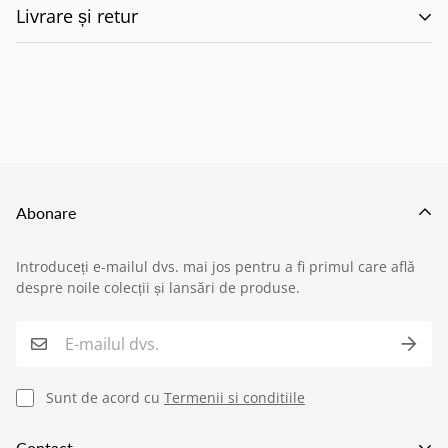
Livrare și retur
🚚 Politica de Livrare –
EILUMINAT ELECTRICAL
SOLUTIONS S.R.L.
Abonare
Această politică reglementează modul în care
Introduceți e-mailul dvs. mai jos pentru a fi primul care află
produsele comandate de pe site-ul nostru sunt livrate
despre noile colecții și lansări de produse.
›
Service si garantii
către clienți, în conformitate cu prevederile:
O.U.G. nr. 34/2014 privind drepturile
›
Formular retur
consumatorilor în cadrul contractelor încheiate cu
Sunt de acord cu
Termenii si conditiile
profesioniștii
,
›
Semnaleaza o problema
Contact