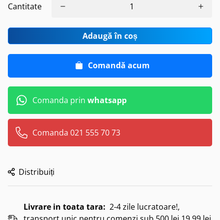
Cantitate
Adaugă în coș
Comandă acum
Comanda prin
whatsapp
Comanda 021 555 70 73
Distribuiți
Livrare in toata tara:
2-4 zile lucratoare!,
transport unic pentru comenzi sub 500 lei 19.99 lei