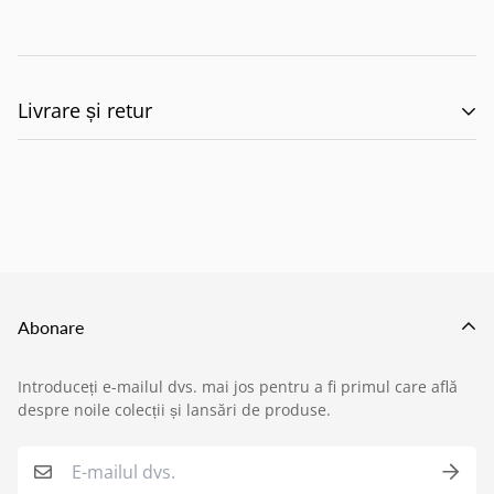
Livrare și retur
🚚 Politica de Livrare –
EILUMINAT ELECTRICAL
SOLUTIONS S.R.L.
Abonare
Această politică reglementează modul în care
Introduceți e-mailul dvs. mai jos pentru a fi primul care află
produsele comandate de pe site-ul nostru sunt livrate
despre noile colecții și lansări de produse.
›
Service si garantii
către clienți, în conformitate cu prevederile:
O.U.G. nr. 34/2014 privind drepturile
›
Formular retur