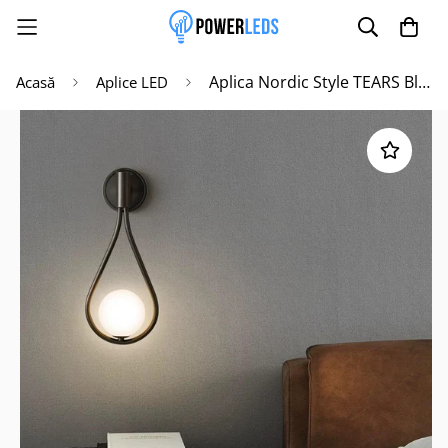
Aplica Nordic Style TEARS Black MX915/1
Acasă
Aplice LED
Poate mai târziu
Activează notificările