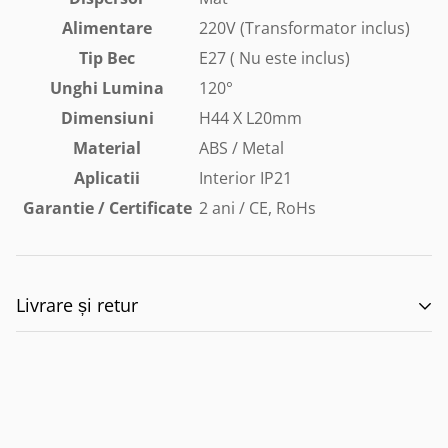
Alimentare
220V (Transformator inclus)
Tip Bec
E27 ( Nu este inclus)
Unghi Lumina
120°
Dimensiuni
H44 X L20mm
Material
ABS / Metal
Aplicatii
Interior IP21
Garantie / Certificate
2 ani
/ CE, RoHs
Livrare și retur
🚚 Politica de Livrare –
EILUMINAT ELECTRICAL