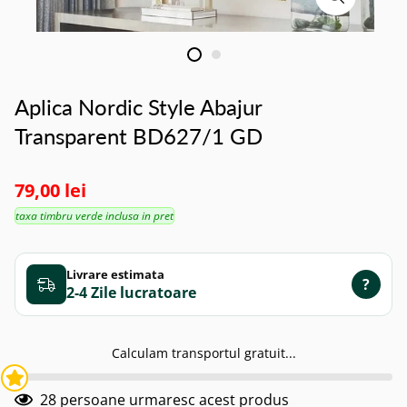
Aplica Nordic Style Abajur
Transparent BD627/1 GD
79,00 lei
taxa timbru verde inclusa in pret
Livrare estimata
?
2-4 Zile
Calculam transportul gratuit...
28
persoane urmaresc acest produs