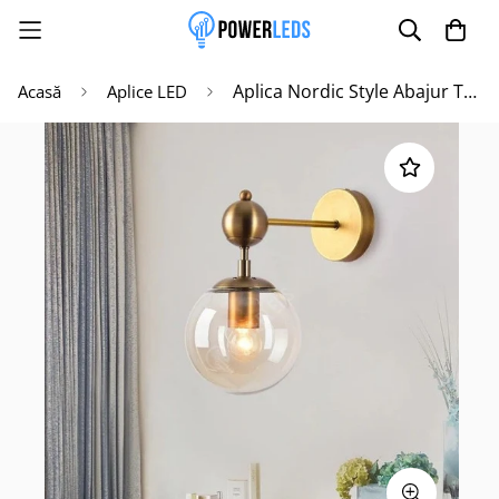
Aplica Nordic Style Abajur Transparent BD627/1 GD
Acasă
Aplice LED
Poate mai târziu
Activează notificările