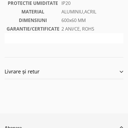
PROTECTIE UMIDITATE
IP20
MATERIAL
ALUMINIU,ACRIL
DIMENSIUNI
600x60 MM
GARANTIE/CERTIFICATE
2 ANI/CE, ROHS
Livrare și retur
🚚 Politica de Livrare –
EILUMINAT ELECTRICAL
SOLUTIONS S.R.L.
Abonare