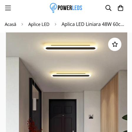
Aplica LED Liniara 48W 60cm Neagra Echivalent 300W
Acasă
Aplice LED
Poate mai târziu
Activează notificările