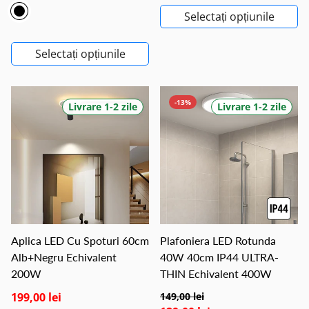
Selectați opțiunile
Selectați opțiunile
-13%
Livrare 1-2 zile
Livrare 1-2 zile
Aplica LED Cu Spoturi 60cm
Plafoniera LED Rotunda
Alb+Negru Echivalent
40W 40cm IP44 ULTRA-
200W
THIN Echivalent 400W
199,00 lei
149,00 lei