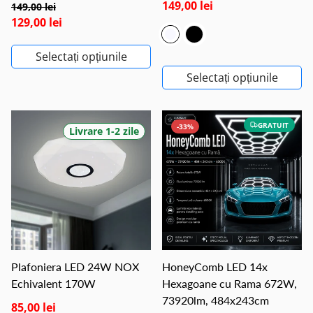
149,00 lei
149,00 lei
129,00 lei
Selectați opțiunile
Selectați opțiunile
GRATUIT
-33%
Livrare 1-2 zile
Plafoniera LED 24W NOX
HoneyComb LED 14x
Echivalent 170W
Hexagoane cu Rama 672W,
73920lm, 484x243cm
85,00 lei