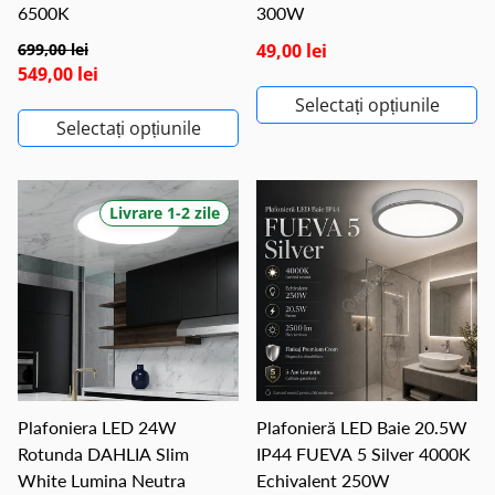
6500K
300W
699,00 lei
49,00 lei
549,00 lei
Selectați opțiunile
Selectați opțiunile
Livrare 1-2 zile
Plafoniera LED 24W
Plafonieră LED Baie 20.5W
Rotunda DAHLIA Slim
IP44 FUEVA 5 Silver 4000K
White Lumina Neutra
Echivalent 250W