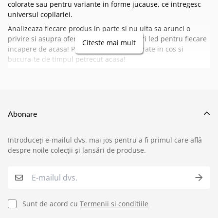
colorate sau pentru variante in forme jucause, ce intregesc
universul copilariei.
Analizeaza fiecare produs in parte si nu uita sa arunci o
privire si asupra ofertei noastre cu
spoturi led
pentru fiecare
Citeste mai mult
incapere de acasa! Pune produsele preferate in cos si
bucura-te de timpul petrecut acasa!
Abonare
Introduceți e-mailul dvs. mai jos pentru a fi primul care află
›
Service si garantii
despre noile colecții și lansări de produse.
›
Formular retur
›
Semnaleaza o problema
Sunt de acord cu
Termenii si conditiile