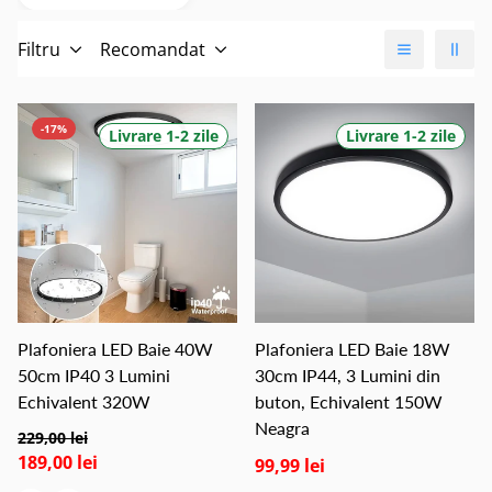
Filtru
Recomandat
-17%
Livrare 1-2 zile
Livrare 1-2 zile
Plafoniera LED Baie 40W
Plafoniera LED Baie 18W
50cm IP40 3 Lumini
30cm IP44, 3 Lumini din
Echivalent 320W
buton, Echivalent 150W
Neagra
229,00 lei
189,00 lei
99,99 lei