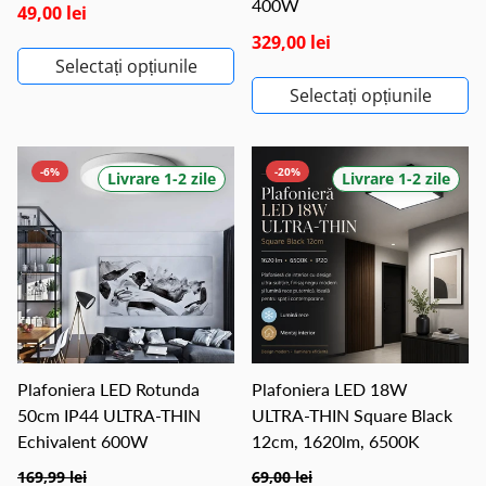
400W
49,00 lei
329,00 lei
Selectați opțiunile
Selectați opțiunile
-6%
-20%
Livrare 1-2 zile
Livrare 1-2 zile
Plafoniera LED Rotunda
Plafoniera LED 18W
50cm IP44 ULTRA-THIN
ULTRA-THIN Square Black
Echivalent 600W
12cm, 1620lm, 6500K
169,99 lei
69,00 lei