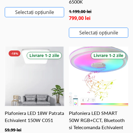
6500K
1.199,00 lei
Selectați opțiunile
799,00 lei
Selectați opțiunile
-18%
Livrare 1-2 zile
Livrare 1-2 zile
Plafoniera LED 18W Patrata
Plafoniera LED SMART
Echivalent 150W C051
50W RGB+CCT, Bluetooth
si Telecomanda Echivalent
59,99 lei