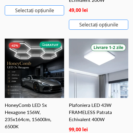
49,00 lei
Selectați opțiunile
Selectați opțiunile
GRATUIT
-42%
Livrare 1-2 zile
HoneyComb LED 5x
Plafoniera LED 43W
Hexagone 156W,
FRAMELESS Patrata
235x164cm, 15600lm,
Echivalent 400W
6500K
99,00 lei