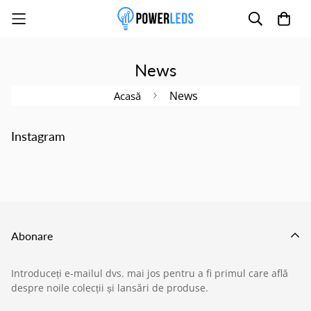
News
News
Acasă
Poate mai târziu
Activează notificările
Instagram
Abonare
Introduceți e-mailul dvs. mai jos pentru a fi primul care află
›
Service si garantii
despre noile colecții și lansări de produse.