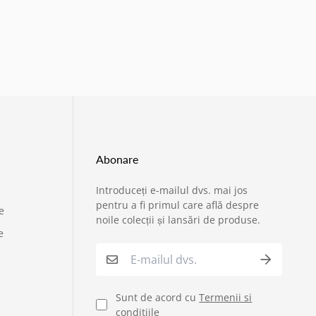
Abonare
Introduceți e-mailul dvs. mai jos
›
Service si garantii
pentru a fi primul care află despre
e
noile colecții și lansări de produse.
e
›
Formular retur
›
Semnaleaza o problema
Sunt de acord cu
Termenii si
conditiile
›
Verificare status comandă