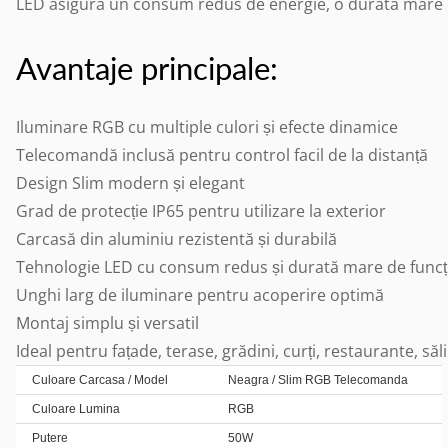
LED asigură un consum redus de energie, o durată mare de 
Avantaje principale:
Iluminare RGB cu multiple culori și efecte dinamice
Telecomandă inclusă pentru control facil de la distanță
Design Slim modern și elegant
Grad de protecție IP65 pentru utilizare la exterior
Carcasă din aluminiu rezistentă și durabilă
Tehnologie LED cu consum redus și durată mare de funcț
Unghi larg de iluminare pentru acoperire optimă
Montaj simplu și versatil
Ideal pentru fațade, terase, grădini, curți, restaurante, săl
Culoare Carcasa / Model
Neagra / Slim RGB Telecomanda
Culoare Lumina
RGB
Putere
50W