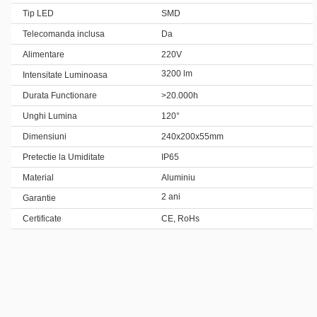
Tip LED
SMD
Telecomanda inclusa
Da
Alimentare
220V
3200 lm
Intensitate Luminoasa
Durata Functionare
>20.000h
Unghi Lumina
120°
Dimensiuni
240x200x55mm
Pretectie la Umiditate
IP65
Material
Aluminiu
2 ani
Garantie
Certificate
CE, RoHs