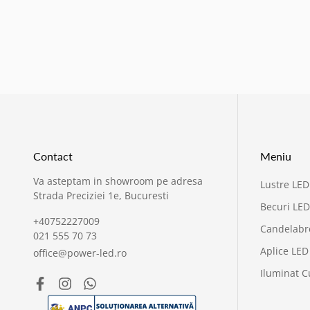
Contact
Meniu
Va asteptam in showroom pe adresa
Lustre LED
Strada Preciziei 1e, Bucuresti
Becuri LED
+40752227009
Candelabr
021 555 70 73
Aplice LED
office@power-led.ro
Iluminat C