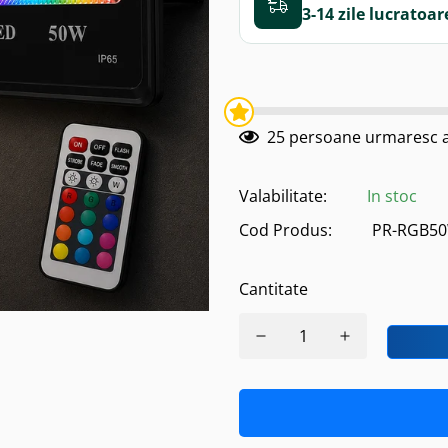
3-14 zile
25
persoane urmaresc a
Valabilitate:
In stoc
Cod Produs:
PR-RGB5
Cantitate