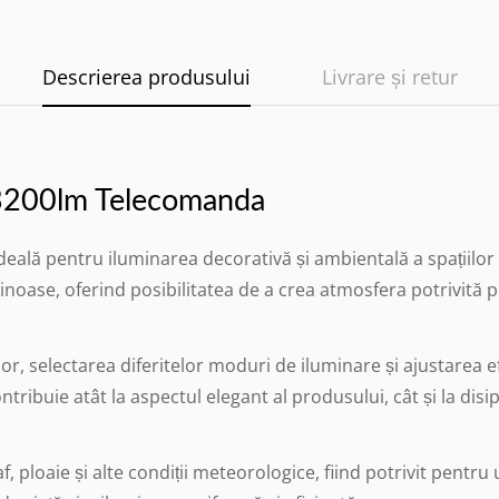
Descrierea produsului
Livrare și retur
3200lm Telecomanda
ală pentru iluminarea decorativă și ambientală a spațiilor e
noase, oferind posibilitatea de a crea atmosfera potrivită p
, selectarea diferitelor moduri de iluminare și ajustarea ef
tribuie atât la aspectul elegant al produsului, cât și la dis
f, ploaie și alte condiții meteorologice, fiind potrivit pentru