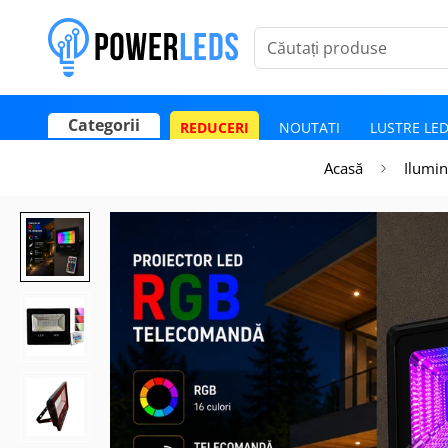
Căutați produse
Categorii
REDUCERI
NOUTATI
LUSTRE LE
Poate mai târziu
Activează notificările
Acasă
Ilumin