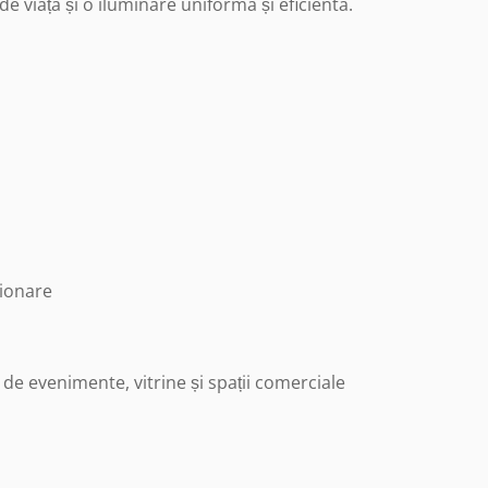
viață și o iluminare uniformă și eficientă.
ionare
i de evenimente, vitrine și spații comerciale