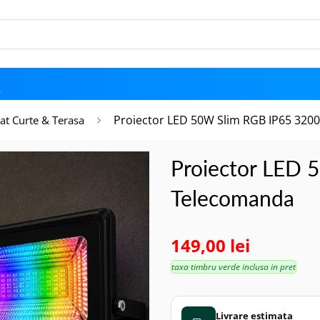
D
Proiector LED 50W Slim RGB IP65 32
at Curte & Terasa
Proiector LED 
Telecomanda
149,00 lei
taxa timbru verde inclusa in pret
Livrare estimata