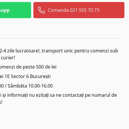
sapp
Comanda 021 555 70 73
2-4 zile lucratoare!, transport unic pentru comenzi sub
 curier!
comenzi de peste 500 de lei
iei 1E Sector 6 București
.00 / Sâmbăta 10.00-16.00
 și informații nu ezitați sa ne contactați pe numarul de
s!