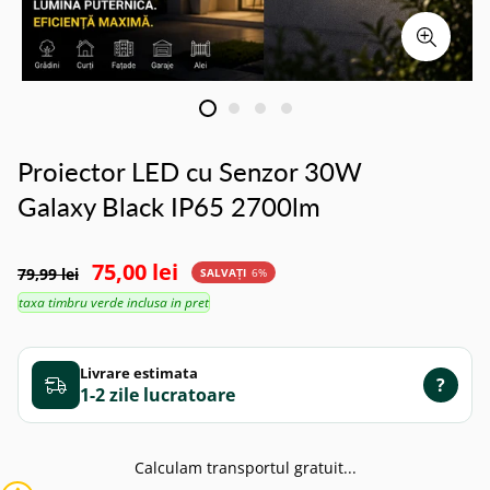
Proiector LED cu Senzor 30W
Galaxy Black IP65 2700lm
75,00 lei
79,99 lei
SALVAȚI
6%
taxa timbru verde inclusa in pret
Livrare estimata
?
1-2 zile
Calculam transportul gratuit...