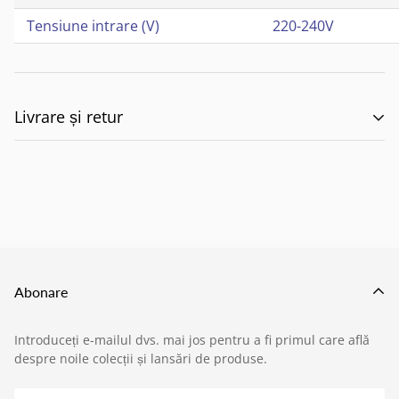
Tensiune intrare (V)
220-240V
Livrare și retur
🚚 Politica de Livrare –
EILUMINAT ELECTRICAL
SOLUTIONS S.R.L.
Abonare
Această politică reglementează modul în care
Introduceți e-mailul dvs. mai jos pentru a fi primul care află
produsele comandate de pe site-ul nostru sunt livrate
despre noile colecții și lansări de produse.
›
Service si garantii
către clienți, în conformitate cu prevederile: