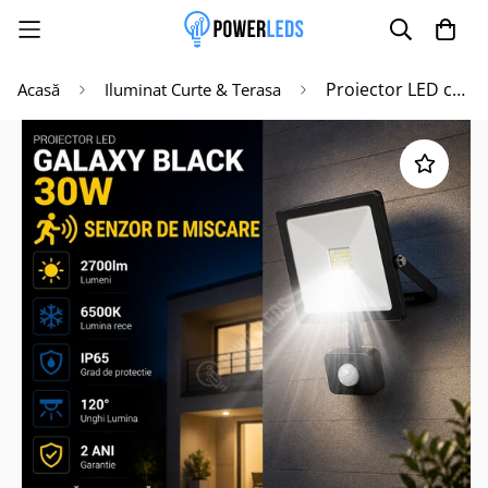
Proiector LED cu Senzor 30W Galaxy Black IP65 2700lm
Acasă
Iluminat Curte & Terasa
Poate mai târziu
Activează notificările