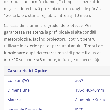
distribuție uniformă a luminii, în timp ce senzorul de
mișcare detectează prezența într-un unghi de până la
120° și la o distanță reglabilă între 2 și 10 metri.
Carcasa din aluminiu și gradul de protecție IP65
garantează rezistență la praf, ploaie și alte condiții
meteorologice, făcând proiectorul potrivit pentru
utilizare în exterior pe tot parcursul anului. Timpul de
funcționare după detectarea mișcării poate fi ajustat
între 10 secunde și 5 minute, în funcție de necesități.
Caracteristici Optice
Consum(W)
30W
Dimensiune
195x148x45mm
Material
Aluminiu / Sticla
Indice de Protectie
IP65